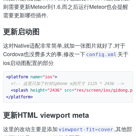
则需要更新Meteor到1.6,而之后运行Meteor也会提醒
需要更新哪些插件.
更新启动图
这对Native适配非常简单,就加一张图片就好了.对于
Cordova也没费多大的事,修改一下
关于
config.xml
ios启动图配置的部分
<platform
name=
"ios"
>
<!-- 这里只加了针对iphone x的尺寸 1125 * 2436 -->
<splash
height=
"2436"
src=
"res/screen/ios/qidong.pn
</platform>
更新HTML viewport meta
这里的改动主要是添加
,其他部
viewport-fit=cover