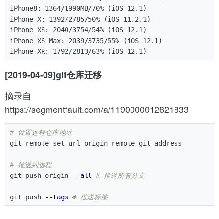
iPhone8: 1364/1990MB/70% (iOS 12.1)

iPhone X: 1392/2785/50% (iOS 11.2.1)

iPhone XS: 2040/3754/54% (iOS 12.1)

iPhone XS Max: 2039/3735/55% (iOS 12.1)

[2019-04-09]git仓库迁移
摘录自
https://segmentfault.com/a/1190000012821833
# 设置远程仓库地址
git remote set-url origin remote_git_address

# 推送到远程
git push origin 
--all
# 推送所有分支
git push 
--tags
# 推送标签