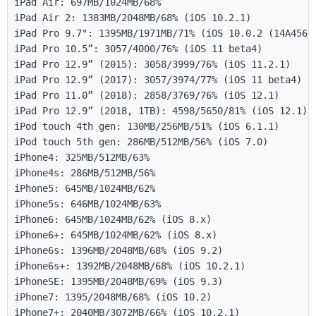
iPad Air: 697MB/1024MB/68%

iPad Air 2: 1383MB/2048MB/68% (iOS 10.2.1)

iPad Pro 9.7": 1395MB/1971MB/71% (iOS 10.0.2 (14A456))
iPad Pro 10.5”: 3057/4000/76% (iOS 11 beta4)

iPad Pro 12.9” (2015): 3058/3999/76% (iOS 11.2.1)

iPad Pro 12.9” (2017): 3057/3974/77% (iOS 11 beta4)

iPad Pro 11.0” (2018): 2858/3769/76% (iOS 12.1)

iPad Pro 12.9” (2018, 1TB): 4598/5650/81% (iOS 12.1)

iPod touch 4th gen: 130MB/256MB/51% (iOS 6.1.1)

iPod touch 5th gen: 286MB/512MB/56% (iOS 7.0)

iPhone4: 325MB/512MB/63%

iPhone4s: 286MB/512MB/56%

iPhone5: 645MB/1024MB/62%

iPhone5s: 646MB/1024MB/63%

iPhone6: 645MB/1024MB/62% (iOS 8.x)

iPhone6+: 645MB/1024MB/62% (iOS 8.x)

iPhone6s: 1396MB/2048MB/68% (iOS 9.2)

iPhone6s+: 1392MB/2048MB/68% (iOS 10.2.1)

iPhoneSE: 1395MB/2048MB/69% (iOS 9.3)

iPhone7: 1395/2048MB/68% (iOS 10.2)

iPhone7+: 2040MB/3072MB/66% (iOS 10.2.1)
