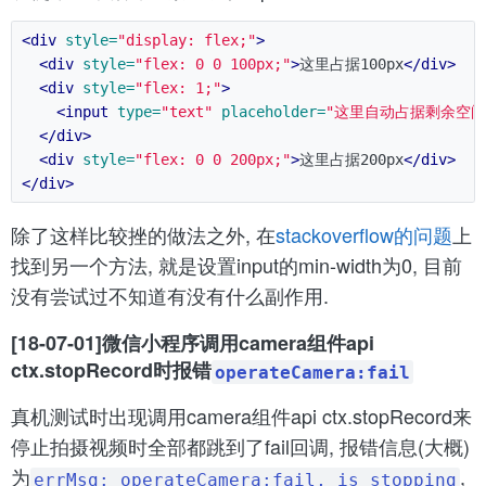
<div
style=
"display: flex;"
>
<div
style=
"flex: 0 0 100px;"
>
这里占据100px
</div>
<div
style=
"flex: 1;"
>
<input
type=
"text"
placeholder=
"这里自动占据剩余空间
</div>
<div
style=
"flex: 0 0 200px;"
>
这里占据200px
</div>
</div>
除了这样比较挫的做法之外, 在
stackoverflow的问题
上
找到另一个方法, 就是设置input的min-width为0, 目前
没有尝试过不知道有没有什么副作用.
[18-07-01]微信小程序调用camera组件api
ctx.stopRecord时报错
operateCamera:fail
真机测试时出现调用camera组件api ctx.stopRecord来
停止拍摄视频时全部都跳到了fail回调, 报错信息(大概)
为
,
errMsg: operateCamera:fail, is stopping